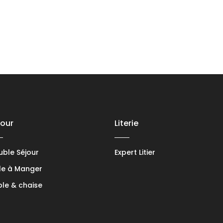
jour
Literie
ble Séjour
Expert Litier
le à Manger
le & chaise