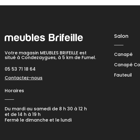
Salon
Votre magasin MEUBLES BRIFEILLE est
Canapé
situé à Condezaygues, à 5 km de Fumel.
Canapé Con
05 53 71 18 64
Fauteuil
Contactez-nous
Horaires
Du mardi au samedi de 8 h 30 à 12 h
et de 14 h à 19 h
Fermé le dimanche et le lundi