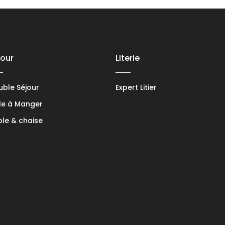
jour
Literie
ble Séjour
Expert Litier
le à Manger
le & chaise